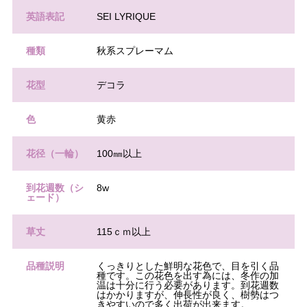
英語表記
SEI LYRIQUE
種類
秋系スプレーマム
花型
デコラ
色
黄赤
花径（一輪）
100㎜以上
到花週数（シ
8w
ェード）
草丈
115ｃｍ以上
品種説明
くっきりとした鮮明な花色で、目を引く品
種です。この花色を出す為には、冬作の加
温は十分に行う必要があります。到花週数
はかかりますが、伸長性が良く、樹勢はつ
きやすいので多く出荷が出来ます。