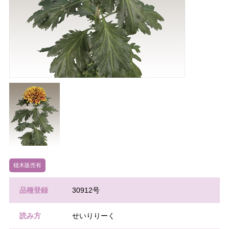
穂木販売有
品種登録
30912号
読み方
せいりりーく