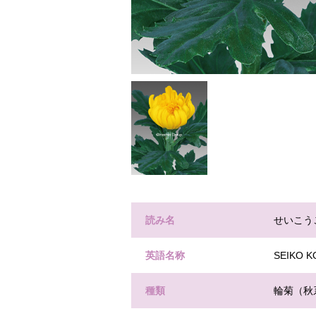
読み名
せいこう
英語名称
SEIKO 
種類
輪菊（秋