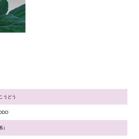
こうどう
KODO
系）