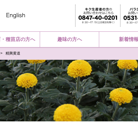
店・種苗店の方へ
趣味の方へ
新着情
精興黄道