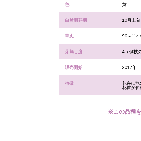
色
黄
自然開花期
10月上旬
草丈
96～11
芽無し度
4（側枝
販売開始
2017年
特徴
花弁に艶
花首が伸
※この品種