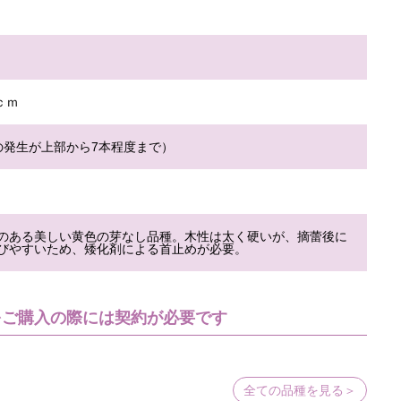
4ｃｍ
の発生が上部から7本程度まで）
のある美しい黄色の芽なし品種。木性は太く硬いが、摘蕾後に
びやすいため、矮化剤による首止めが必要。
をご購入の際には契約が必要です
全ての品種を見る＞