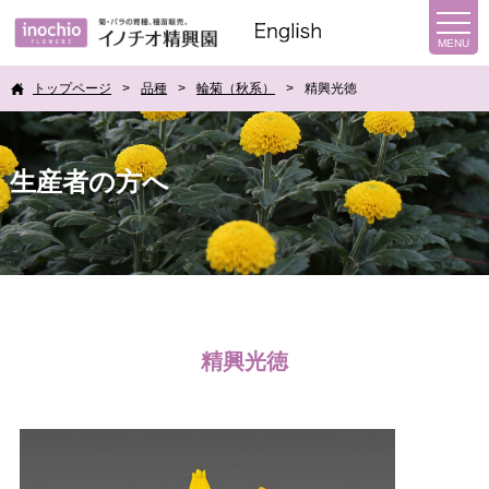
トップページ
品種
輪菊（秋系）
精興光徳
生産者の方へ
精興光徳