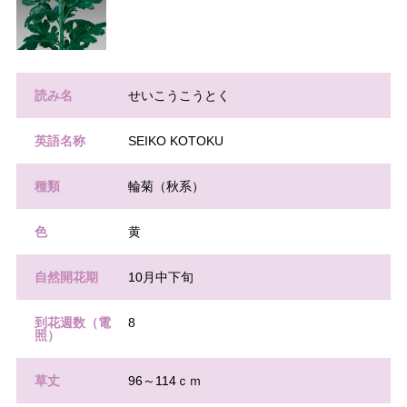
読み名
せいこうこうとく
英語名称
SEIKO KOTOKU
種類
輪菊（秋系）
色
黄
自然開花期
10月中下旬
到花週数（電
8
照）
草丈
96～114ｃｍ