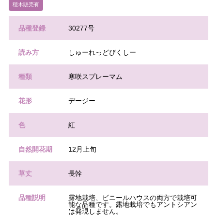
穂木販売有
品種登録
30277号
読み方
しゅーれっどぴくしー
種類
寒咲スプレーマム
花形
デージー
色
紅
自然開花期
12月上旬
草丈
長幹
品種説明
露地栽培、ビニールハウスの両方で栽培可
能な品種です。露地栽培でもアントシアン
は発現しません。