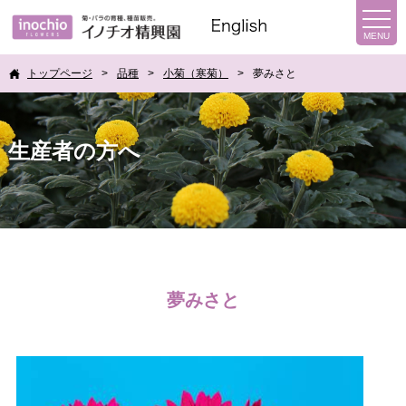
トップページ
品種
小菊（寒菊）
夢みさと
生産者の方へ
夢みさと