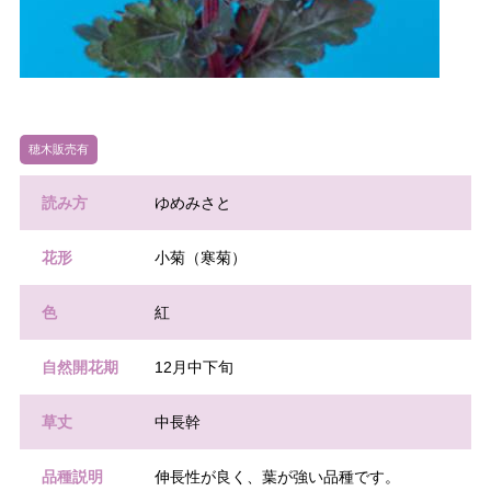
穂木販売有
読み方
ゆめみさと
花形
小菊（寒菊）
色
紅
自然開花期
12月中下旬
草丈
中長幹
品種説明
伸長性が良く、葉が強い品種です。