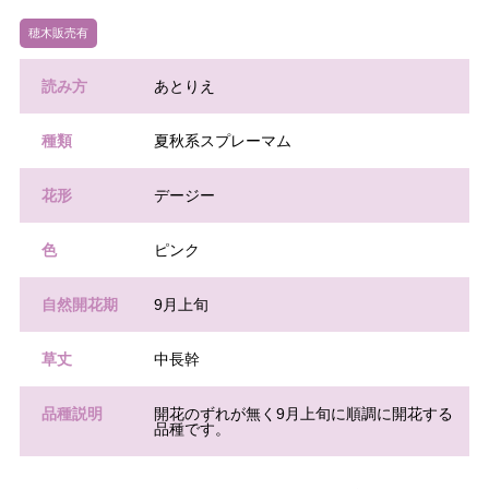
穂木販売有
読み方
あとりえ
種類
夏秋系スプレーマム
花形
デージー
色
ピンク
自然開花期
9月上旬
草丈
中長幹
品種説明
開花のずれが無く9月上旬に順調に開花する
品種です。