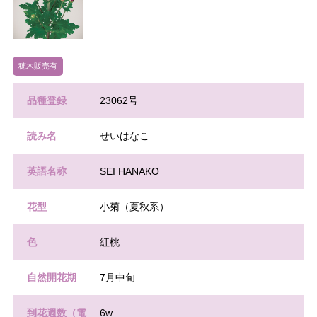
穂木販売有
品種登録
23062号
読み名
せいはなこ
英語名称
SEI HANAKO
花型
小菊（夏秋系）
色
紅桃
自然開花期
7月中旬
到花週数（電
6w