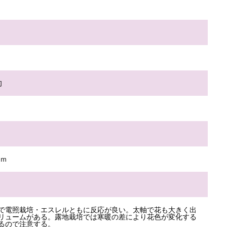
旬
ｃｍ
で電照栽培・エスレルともに反応が良い。太軸で花も大きく出
リュームがある。露地栽培では寒暖の差により花色が変化する
るので注意する。