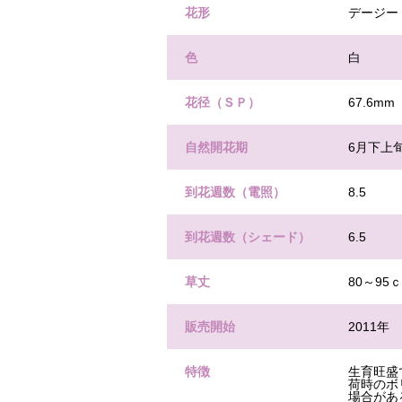
花形
デージー
色
白
花径（ＳＰ）
67.6mm
自然開花期
6月下上
到花週数（電照）
8.5
到花週数（シェード）
6.5
草丈
80～95
販売開始
2011年
特徴
生育旺盛
荷時のボ
場合があ