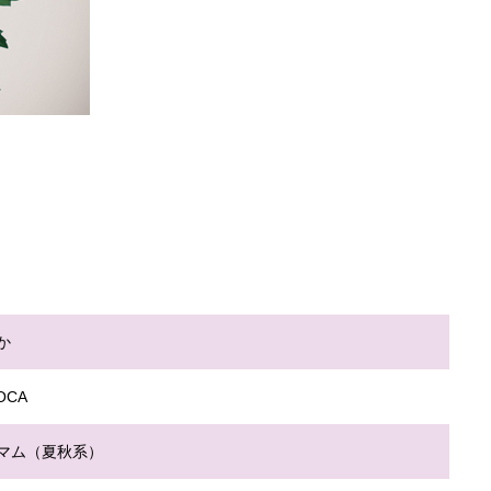
か
OCA
マム（夏秋系）