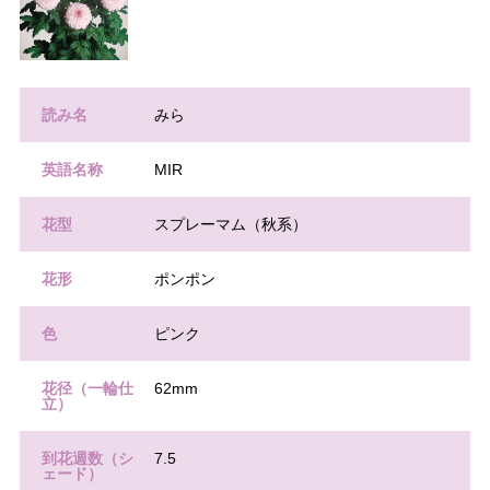
読み名
みら
英語名称
MIR
花型
スプレーマム（秋系）
花形
ポンポン
色
ピンク
花径（一輪仕
62mm
立）
到花週数（シ
7.5
ェード）