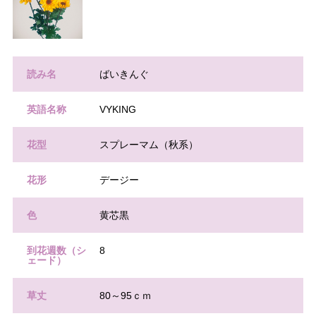
読み名
ばいきんぐ
英語名称
VYKING
花型
スプレーマム（秋系）
花形
デージー
色
黄芯黒
到花週数（シ
8
ェード）
草丈
80～95ｃｍ