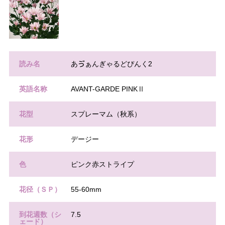
読み名
あゔぁんぎゃるどぴんく2
英語名称
AVANT-GARDE PINKⅡ
花型
スプレーマム（秋系）
花形
デージー
色
ピンク赤ストライプ
花径（ＳＰ）
55-60mm
到花週数（シ
7.5
ェード）