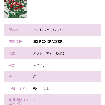
読み名
せいれっどくらっかー
英語名称
SEI RED CRACKER
花型
スプレーマム（秋系）
花形
スパイダー
色
赤
花径（ＳＰ）
65mm以上
到花週数（シ
7
ェード）