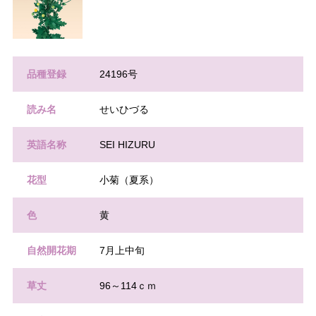
品種登録
24196号
読み名
せいひづる
英語名称
SEI HIZURU
花型
小菊（夏系）
色
黄
自然開花期
7月上中旬
草丈
96～114ｃｍ