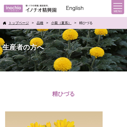
トップページ
品種
小菊（夏系）
精ひづる
生産者の方へ
精ひづる