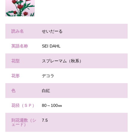
読み名
せいだーる
英語名称
SEI DAHL
花型
スプレーマム（秋系）
花形
デコラ
色
白紅
花径（ＳＰ）
80～100㎜
到花週数（シ
7.5
ェード）