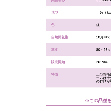
英語名称
SEI AYA
花型
小菊（秋
色
紅
自然開花期
10月中旬
草丈
80～95
販売開始
2019年
特徴
上位数輪
ームは十
の伸びが
※この品種