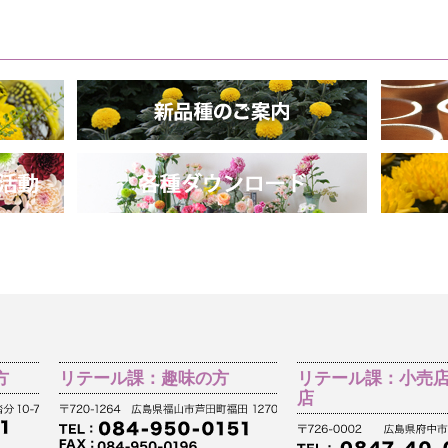
方
リテール課：趣味の方
リテール課：小売
店