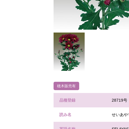
穂木販売有
品種登録
28719号
読み名
せいあや