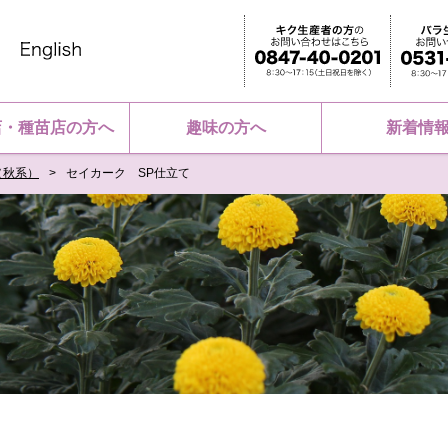
店・種苗店の方へ
趣味の方へ
新着情
（秋系）
セイカーク SP仕立て