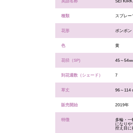
英語名称
SEI KIRK
種類
スプレー
花形
ポンポン
色
黄
花径（SP)
45～54㎜
到花週数（シェード）
7
草丈
96～11
販売開始
2019年
特徴
多輪・一
になりや
控え目に