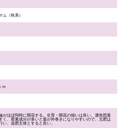
マム（秋系）
4ｃｍ
輪がほぼ同時に開花する。生育・開花の揃いは良い。濃色照葉
すく、窒素成分が多いと葉が外巻きになりやすいので、元肥は
行い、追肥主体とすると良い。