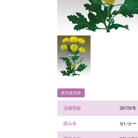
穂木販売有
品種登録
28725号
読み名
せいかー