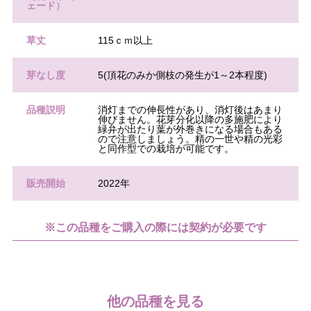
ェード）
草丈
115ｃｍ以上
芽なし度
5(頂花のみか側枝の発生が1～2本程度)
品種説明
消灯までの伸長性があり、消灯後はあまり
伸びません。花芽分化以降の多施肥により
緑弁が出たり葉が外巻きになる場合もある
ので注意しましょう。精の一世や精の光彩
と同作型での栽培が可能です。
販売開始
2022年
※この品種をご購入の際には契約が必要です
他の品種を見る