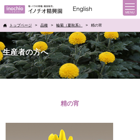
トップページ
品種
輪菊（夏秋系）
精の宵
生産者の方へ
精の宵