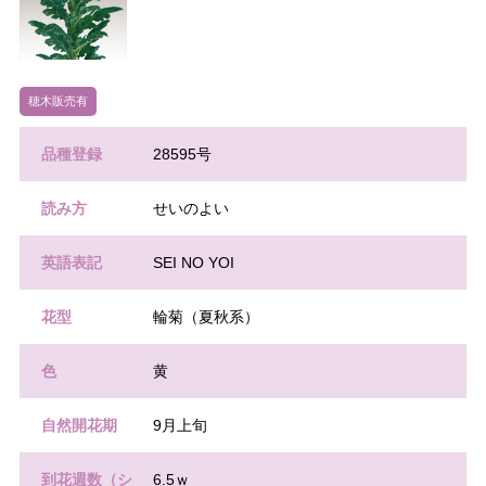
穂木販売有
品種登録
28595号
読み方
せいのよい
英語表記
SEI NO YOI
花型
輪菊（夏秋系）
色
黄
自然開花期
9月上旬
到花週数（シ
6.5ｗ