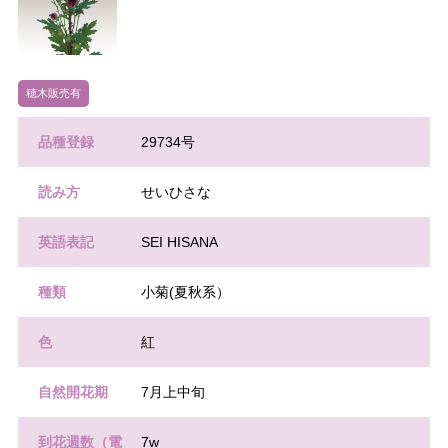
穂木販売有
品種登録
29734号
読み方
せいひさな
英語表記
SEI HISANA
種類
小菊(夏秋系）
色
紅
自然開花期
7月上中旬
到花週数（電
7w