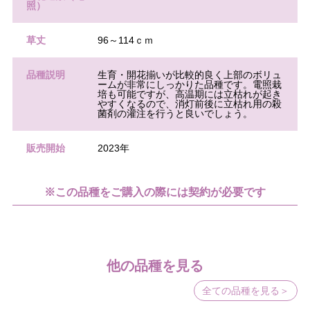
照）
草丈
96～114ｃｍ
品種説明
生育・開花揃いが比較的良く上部のボリュ
ームが非常にしっかりた品種です。電照栽
培も可能ですが、高温期には立枯れが起き
やすくなるので、消灯前後に立枯れ用の殺
菌剤の灌注を行うと良いでしょう。
販売開始
2023年
※この品種をご購入の際には契約が必要です
他の品種を見る
全ての品種を見る＞