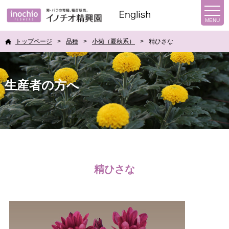
トップページ
品種
小菊（夏秋系）
精ひさな
生産者の方へ
精ひさな