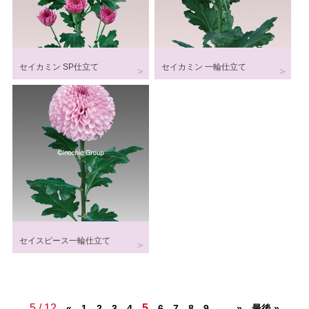
セイカミン SP仕立て
セイカミン 一輪仕立て
セイスピース一輪仕立て
5 / 12
5
...
«
1
2
3
4
6
7
8
9
»
最後 »