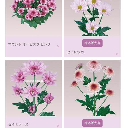
穂木販売有
マウント オービスク ピンク
セイレウカ
穂木販売有
セイミレーヌ