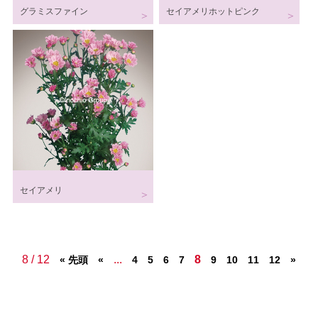
グラミスファイン
セイアメリホットピンク
セイアメリ
8 / 12
...
8
« 先頭
«
4
5
6
7
9
10
11
12
»