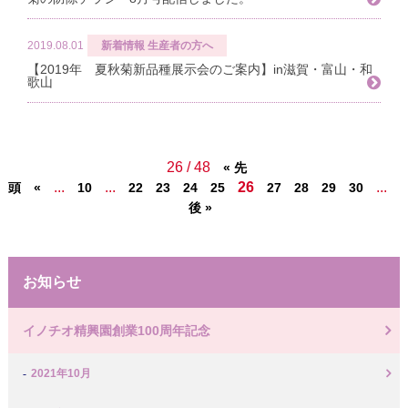
2019.08.01
新着情報
生産者の方へ
【2019年 夏秋菊新品種展示会のご案内】in滋賀・富山・和
歌山
26 / 48
« 先
...
...
26
...
頭
«
10
22
23
24
25
27
28
29
30
4
後 »
お知らせ
イノチオ精興園創業100周年記念
2021年10月