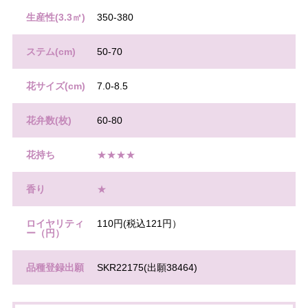
生産性(3.3㎡)
350-380
ステム(cm)
50-70
花サイズ(cm)
7.0-8.5
花弁数(枚)
60-80
花持ち
★★★★
香り
★
ロイヤリティ
110円(税込121円）
ー（円）
品種登録出願
SKR22175(出願38464)