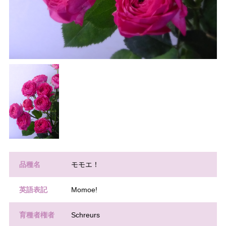
品種名
モモエ！
英語表記
Momoe!
育種者権者
Schreurs