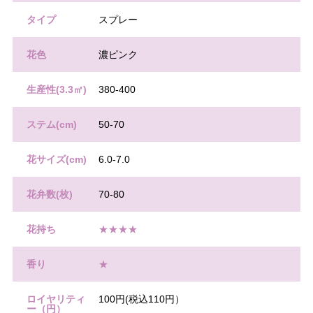
タイプ
スプレー
花色
濃ピンク
生産性(3.3㎡)
380-400
ステム(cm)
50-70
花サイズ(cm)
6.0-7.0
花弁数(枚)
70-80
花持ち
★★★★
香り
★
ロイヤリティ
100円(税込110円）
ー（円）