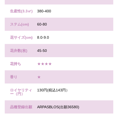
生産性(3.3㎡)
380-400
ステム(cm)
60-80
花サイズ(cm)
8.0-9.0
花弁数(枚)
45-50
花持ち
★★★★
香り
★
ロイヤリティ
130円(税込143円）
ー（円）
品種登録出願
ARPASBLOS(出願36580)